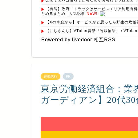
公園でタバコ吸ってたらなんか怒られてワロタ笑→…言
【有能】政府「トラックはサービスエリア利用有料化
とめるまとめ | 人気記事
NEW!
【Xの車窓から】オービスかと思ったら野生の炊飯器
【にじさんじ】VTuber昔話『竹取物語』 / VTub
Powered by livedoor 相互RSS
退職代行
PR
東京労働経済組合：業界
ガーディアン】20代3