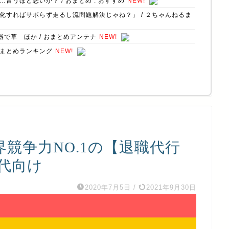
うほど悪いか？ / おまとめ : おすすめ
NEW!
すればサボらず走るし流問題解決じゃね？」 / ２ちゃんねるま
で草 ほか / おまとめアンテナ
NEW!
erまとめランキング
NEW!
競争力NO.1の【退職代行
0代向け
2020年7月5日
/
2021年9月30日