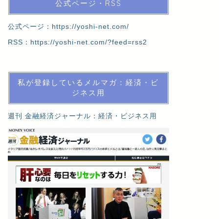
公式ページ・RSS
公式ページ：
https://yoshi-net.com/
RSS：
https://yoshi-net.com/?feed=rss2
私が登録しているメルマガ：経済・ビ
ジネス用
週刊 金融経済ジャーナル：経済・ビジネス用