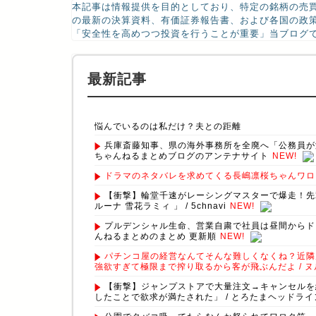
本記事は情報提供を目的としており、特定の銘柄の売
の最新の決算資料、有価証券報告書、および各国の政
「安全性を高めつつ投資を行うことが重要」当ブログで
最新記事
悩んでいるのは私だけ？夫との距離
兵庫斎藤知事、県の海外事務所を全廃へ「公務員が海外で遊
ちゃんねるまとめブログのアンテナサイト
NEW!
ドラマのネタバレを求めてくる長嶋凛桜ちゃんワロタｗ
【衝撃】輪堂千速がレーシングマスターで爆走！先
ルーナ 雪花ラミィ 」 / 5chnavi
NEW!
プルデンシャル生命、営業自粛で社員は昼間からドジ
んねるまとめのまとめ 更新順
NEW!
パチンコ屋の経営なんてそんな難しくなくね？近隣
強欲すぎて極限まで搾り取るから客が飛ぶんだよ / 
【衝撃】ジャンプストアで大量注文→キャンセルを繰
したことで欲求が満たされた」 / とろたまヘッドライン