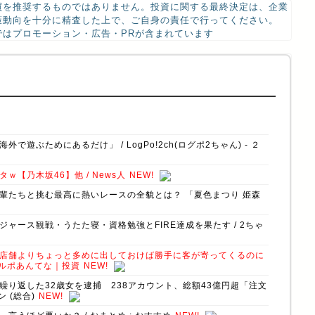
買を推奨するものではありません。投資に関する最終決定は、企業
策動向を十分に精査した上で、ご自身の責任で行ってください。
はプロモーション・広告・PRが含まれています
ぶためにあるだけ」 / LogPo!2ch(ログポ2ちゃん) - ２
【乃木坂46】他 / News人
NEW!
輩たちと挑む最高に熱いレースの全貌とは？ 「夏色まつり 姫森
ャース観戦・うたた寝・資格勉強とFIRE達成を果たす / 2ちゃ
店舗よりちょっと多めに出しておけば勝手に客が寄ってくるのに
ヌルポあんてな｜投資
NEW!
り返した32歳女を逮捕 238アカウント、総額43億円超「注文
 (総合)
NEW!