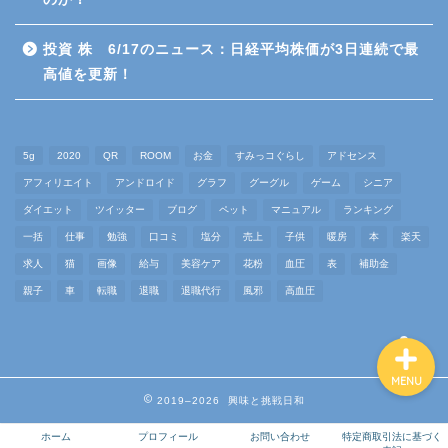
高配当株投資
投資 株 6/17のニュース：日経平均株価が3日連続で最
高値を更新！
雑談
仕事
5g
2020
QR
ROOM
お金
すみっコぐらし
アドセンス
アフィリエイト
アンドロイド
グラフ
グーグル
ゲーム
シニア
マインド
ダイエット
ツイッター
ブログ
ペット
マニュアル
ランキング
一括
仕事
勉強
口コミ
塩分
売上
子供
暖房
本
楽天
求人
猫
画像
給与
美容ケア
花粉
血圧
表
補助金
退職代行
親子
車
転職
退職
退職代行
風邪
高血圧
MENU
2019–2026 興味と挑戦日和
ホーム
プロフィール
お問い合わせ
特定商取引法に基づく