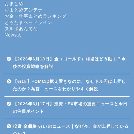
おまとめ
FX
おまとめアンテナ
お金・仕事まとめランキング
とろたまヘッドライン
個別株のデイトレード
ヌルポあんてな
News人
CFD（差金決済取引）
商品先物取引
【2026年6月18日】金（ゴールド）相場はどう動く？今
後の投資戦略を解説
投資信託
【6/18】FOMCは据え置きなのに、なぜドル円は上昇し
たのか？為替ニュースをわかりやすく解説
日経平均先物・オプション
取引
【2026年6月17日】投資・FX市場の重要ニュースと今日
の注目ポイント
暗号資産（仮想通貨）
投資 金価格 6/17のニュース｜なぜ今、金が上昇している
金（ゴールド）
のか？