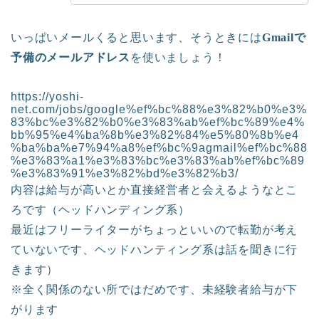
いっぱいメールくると思います、そうときには
Gmailで
予備のメールアドレス
を使いましょう！
https://yoshi-
net.com/jobs/google%ef%bc%88%e3%82%b0%e3%
83%bc%e3%82%b0%e3%83%ab%ef%bc%89%e4%
bb%95%e4%ba%8b%e3%82%84%e5%80%8b%e4
%ba%ba%e7%94%a8%ef%bc%9agmail%ef%bc%88
%e3%83%a1%e3%83%bc%e3%83%ab%ef%bc%89
%e3%83%91%e3%82%bd%e3%82%b3/
内容は給与が高いとか直接経営者と会えるようなとこ
ろです（ヘッドハンディング系）
最近はフリーライターがちょっといいので転勤が考え
ていないです、ヘッドハンティング系は話を聞きに行
きます）
※全く関係のない所ではだめです、未経験者給与が下
がります