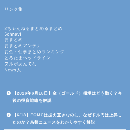
リンク集
投資
投機
2ちゃんねるまとめるまとめ
5chnavi
おまとめ
FX
おまとめアンテナ
お金・仕事まとめランキング
とろたまヘッドライン
個別株のデイトレード
ヌルポあんてな
News人
CFD（差金決済取引）
商品先物取引
【2026年6月18日】金（ゴールド）相場はどう動く？今
後の投資戦略を解説
投資信託
【6/18】FOMCは据え置きなのに、なぜドル円は上昇し
たのか？為替ニュースをわかりやすく解説
日経平均先物・オプション