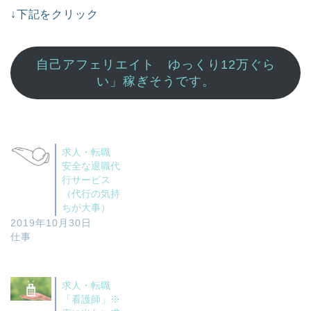
↓下記をクリック
自己アフェリエイト ゆっくり12万ぐら
い」稼ぎそうです。
求人・転職
安全な退職代
行サービス
（代行の気持
ちが大事）
2019年10月30日
仕事
求人・転職
「看護師」※