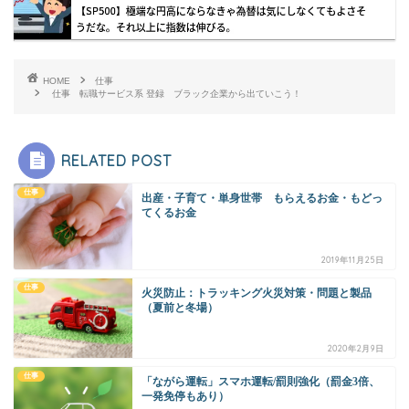
HOME
仕事
仕事 転職サービス系 登録 ブラック企業から出ていこう！
RELATED POST
仕事
出産・子育て・単身世帯 もらえるお金・もどっ
てくるお金
2019年11月25日
仕事
火災防止：トラッキング火災対策・問題と製品
（夏前と冬場）
2020年2月9日
仕事
「ながら運転」スマホ運転/罰則強化（罰金3倍、
一発免停もあり）