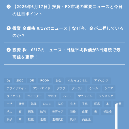
取引
【2026年6月17日】投資・FX市場の重要ニュースと今日
の注目ポイント
暗号資産（仮想通貨）
投資 金価格 6/17のニュース｜なぜ今、金が上昇している
金（ゴールド）
のか？
高配当株投資
投資 株 6/17のニュース：日経平均株価が3日連続で最
高値を更新！
雑談
仕事
5g
2020
QR
ROOM
お金
すみっコぐらし
アドセンス
アフィリエイト
アンドロイド
グラフ
グーグル
ゲーム
シニア
マインド
ダイエット
ツイッター
ブログ
ペット
マニュアル
ランキング
一括
仕事
勉強
口コミ
塩分
売上
子供
暖房
本
楽天
求人
猫
画像
給与
美容ケア
花粉
血圧
表
補助金
退職代行
親子
車
転職
退職
退職代行
風邪
高血圧