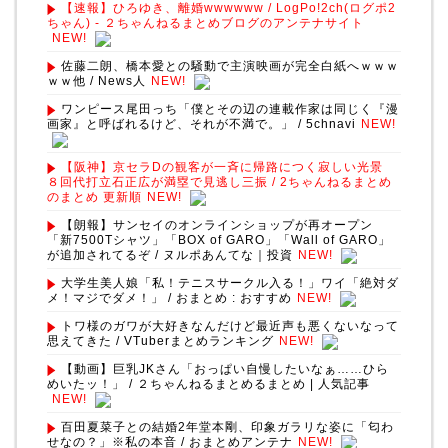
【速報】ひろゆき、離婚wwwwww / LogPo!2ch(ログポ2
ちゃん) - ２ちゃんねるまとめブログのアンテナサイト
NEW!
佐藤二朗、橋本愛との騒動で主演映画が完全白紙へｗｗｗ
ｗｗ他 / News人
NEW!
ワンピース尾田っち「僕とその辺の連載作家は同じく『漫
画家』と呼ばれるけど、それが不満で。」 / 5chnavi
NEW!
【阪神】京セラDの観客が一斉に帰路につく寂しい光景
８回代打立石正広が満塁で見逃し三振 / 2ちゃんねるまとめ
のまとめ 更新順
NEW!
【朗報】サンセイのオンラインショップが再オープン
「新7500Tシャツ」「BOX of GARO」「Wall of GARO」
が追加されてるぞ / ヌルポあんてな｜投資
NEW!
大学生美人娘「私！テニスサークル入る！」ワイ「絶対ダ
メ！マジでダメ！」 / おまとめ : おすすめ
NEW!
トワ様のガワが大好きなんだけど最近声も悪くないなって
思えてきた / VTuberまとめランキング
NEW!
【動画】巨乳JKさん「おっぱい自慢したいなぁ……ひら
めいたッ！」 / ２ちゃんねるまとめるまとめ | 人気記事
NEW!
百田夏菜子との結婚2年堂本剛、印象ガラリな姿に「匂わ
せなの？」※私の本音 / おまとめアンテナ
NEW!