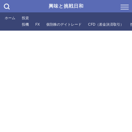
興味と挑戦日和
ホーム
投資
投機
FX
個別株のデイトレード
CFD（差金決済取引）