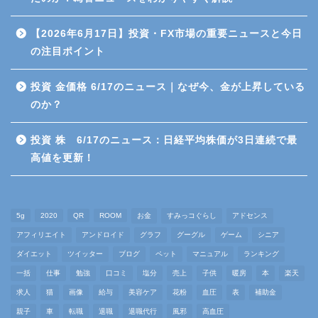
日経平均先物・オプション
取引
【2026年6月17日】投資・FX市場の重要ニュースと今日
の注目ポイント
暗号資産（仮想通貨）
投資 金価格 6/17のニュース｜なぜ今、金が上昇している
金（ゴールド）
のか？
高配当株投資
投資 株 6/17のニュース：日経平均株価が3日連続で最
高値を更新！
雑談
仕事
5g
2020
QR
ROOM
お金
すみっコぐらし
アドセンス
アフィリエイト
アンドロイド
グラフ
グーグル
ゲーム
シニア
マインド
ダイエット
ツイッター
ブログ
ペット
マニュアル
ランキング
一括
仕事
勉強
口コミ
塩分
売上
子供
暖房
本
楽天
求人
猫
画像
給与
美容ケア
花粉
血圧
表
補助金
退職代行
親子
車
転職
退職
退職代行
風邪
高血圧