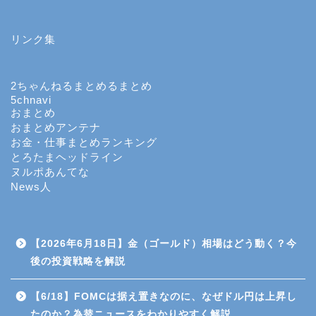
ホーム
リンク集
投資
投機
2ちゃんねるまとめるまとめ
5chnavi
おまとめ
FX
おまとめアンテナ
お金・仕事まとめランキング
とろたまヘッドライン
個別株のデイトレード
ヌルポあんてな
News人
CFD（差金決済取引）
商品先物取引
【2026年6月18日】金（ゴールド）相場はどう動く？今
後の投資戦略を解説
投資信託
【6/18】FOMCは据え置きなのに、なぜドル円は上昇し
たのか？為替ニュースをわかりやすく解説