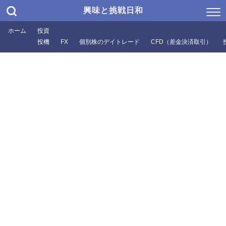
興味と挑戦日和
ホーム
投資
投機
FX
個別株のデイトレード
CFD（差金決済取引）