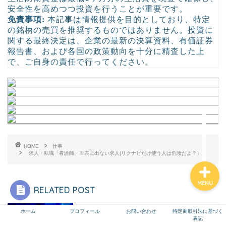
安全性を高めつつ投資を行うことが重要です。
高配当株投資
免責事項:
本記事は情報提供を目的としており、特定
の銘柄の売買を推奨するものではありません。投資に
雑談
関する最終決定は、企業の最新の決算資料、有価証券
報告書、および各国の政策動向を十分に精査した上
で、ご自身の責任で行ってください。
仕事
マインド
退職代行
HOME
仕事
求人・転職「看護師」※表に出ない求人(リクナビだけ使う人は危険だよ？）
MENU
RELATED POST
仕事
5Ｇ（ファイブジー）について、簡単に細かく確
ホーム
プロフィール
お問い合わせ
特定商取引法に基づく
表記
認！ 仕事が失くなるな！