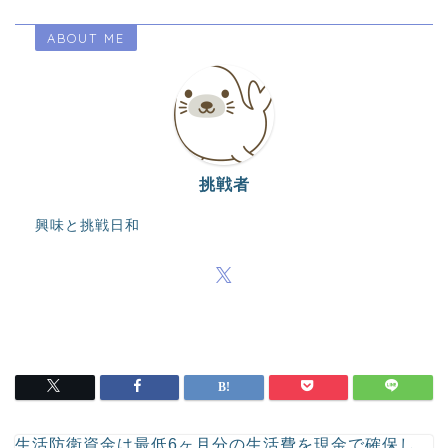
FX
ABOUT ME
個別株のデイトレード
CFD（差金決済取引）
商品先物取引
挑戦者
興味と挑戦日和
投資信託
日経平均先物・オプション
取引
暗号資産（仮想通貨）
金（ゴールド）
生活防衛資金は最低6ヶ月分の生活費を現金で確保し、