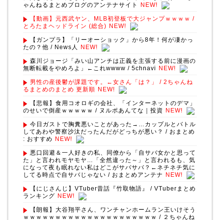
ゃんねるまとめブログのアンテナサイト
NEW!
【動画】元西武ヤン、MLB初登板で大ジャンプｗｗｗｗ /
とろたまヘッドライン (総合)
NEW!
【ガンプラ】「リーオーショック」から8年！何が凄かっ
たの？他 / News人
NEW!
森川ジョージ「みい山アンチは正義を主張する前に漫画の
無断転載をやめろよ」←これwwww / 5chnavi
NEW!
男性の産後鬱が課題です。←女さん「は？」 / 2ちゃんね
るまとめのまとめ 更新順
NEW!
【悲報】食用コオロギの会社、「インターネットのデマ」
のせいで倒産ｗｗｗｗｗ / ヌルポあんてな｜投資
NEW!
今日ガストで胸糞悪いことがあった→…カップルとバトル
してあわや警察沙汰だったんだがどっちが悪い？ / おまとめ
: おすすめ
NEW!
悪口回避＆一人好きの私、同僚から「自サバ女かと思って
た」と言われモヤモヤ…「全然違った～」と言われるも、気
になって夜も眠れない私はどこがサバサバ？←ネチネチ気に
してる時点で自サバじゃない / おまとめアンテナ
NEW!
【にじさんじ】VTuber昔話『竹取物語』 / VTuberまとめ
ランキング
NEW!
【朗報】大谷翔平さん、ワンチャンホームラン王いけそう
ｗｗｗｗｗｗｗｗｗｗｗｗｗｗｗｗｗｗｗｗｗ / ２ちゃんね