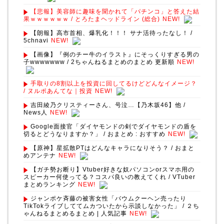
【悲報】美容師に趣味を聞かれて「パチンコ」と答えた結
果ｗｗｗｗｗｗ / とろたまヘッドライン (総合)
NEW!
【朗報】高市首相、爆乳化！！！ サナ活待ったなし！ /
5chnavi
NEW!
【画像】『例のチー牛のイラスト』にそっくりすぎる男の
子wwwwwww / 2ちゃんねるまとめのまとめ 更新順
NEW!
手取りの8割以上を投資に回してるけどどんなイメージ？
/ ヌルポあんてな｜投資
NEW!
吉田綾乃クリスティーさん、号泣…【乃木坂46】他 /
News人
NEW!
Google面接官「ダイヤモンドの剣でダイヤモンドの盾を
切るとどうなりますか？」 / おまとめ : おすすめ
NEW!
【原神】星拡散PTはどんなキャラになりそう？ / おまと
めアンテナ
NEW!
【ガチ勢お断り】Vtuber好きな奴パソコンorスマホ用の
スピーカー何使ってる？コスパ良いの教えてくれ / VTuber
まとめランキング
NEW!
ジャンポケ斉藤の被害女性「バウムクーヘン売ったり
TikTokライブしててムカついたから示談しなかった」 / ２ち
ゃんねるまとめるまとめ | 人気記事
NEW!