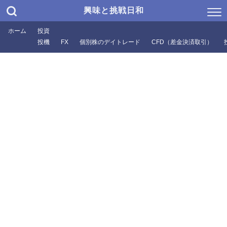
興味と挑戦日和
ホーム
投資
投機
FX
個別株のデイトレード
CFD（差金決済取引）