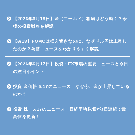
CFD（差金決済取引）
商品先物取引
【2026年6月18日】金（ゴールド）相場はどう動く？今
後の投資戦略を解説
投資信託
【6/18】FOMCは据え置きなのに、なぜドル円は上昇し
たのか？為替ニュースをわかりやすく解説
日経平均先物・オプション
取引
【2026年6月17日】投資・FX市場の重要ニュースと今日
の注目ポイント
暗号資産（仮想通貨）
投資 金価格 6/17のニュース｜なぜ今、金が上昇している
金（ゴールド）
のか？
高配当株投資
投資 株 6/17のニュース：日経平均株価が3日連続で最
高値を更新！
雑談