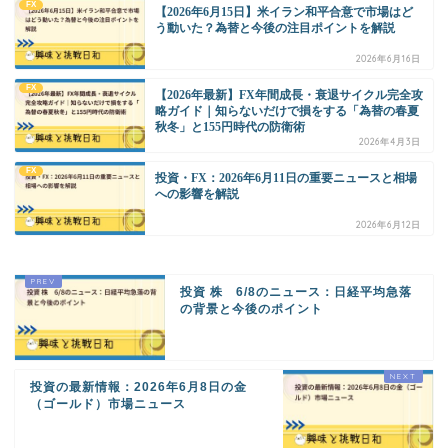
FX
【2026年6月15日】米イラン和平合意で市場はど
う動いた？為替と今後の注目ポイントを解説
2026年6月16日
FX
【2026年最新】FX年間成長・衰退サイクル完全攻
略ガイド｜知らないだけで損をする「為替の春夏
秋冬」と155円時代の防衛術
2026年4月3日
FX
投資・FX：2026年6月11日の重要ニュースと相場
への影響を解説
2026年6月12日
投資 株 6/8のニュース：日経平均急落
の背景と今後のポイント
投資の最新情報：2026年6月8日の金
（ゴールド）市場ニュース