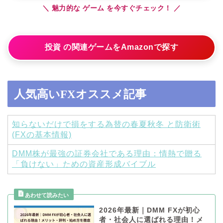
＼ 魅力的な ゲーム を今すぐチェック！ ／
投資 の関連ゲームをAmazonで探す
人気高いFXオススメ記事
知らないだけで損をする為替の春夏秋冬 と防衛術
(FXの基本情報)
DMM株が最強の証券会社である理由：情熱で贈る
「負けない」ための資産形成バイブル
2026年最新｜DMM FXが初心
者・社会人に選ばれる理由！メ