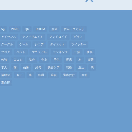
5g
2020
QR
ROOM
お金
すみっコぐらし
アドセンス
アフィリエイト
アンドロイド
グラフ
グーグル
ゲーム
シニア
ダイエット
ツイッター
ブログ
ペット
マニュアル
ランキング
一括
仕事
勉強
口コミ
塩分
売上
子供
暖房
本
楽天
求人
猫
画像
給与
美容ケア
花粉
血圧
表
補助金
親子
車
転職
退職
退職代行
風邪
高血圧