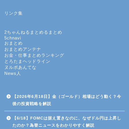
リンク集
投資
投機
2ちゃんねるまとめるまとめ
5chnavi
おまとめ
FX
おまとめアンテナ
お金・仕事まとめランキング
とろたまヘッドライン
個別株のデイトレード
ヌルポあんてな
News人
CFD（差金決済取引）
商品先物取引
【2026年6月18日】金（ゴールド）相場はどう動く？今
後の投資戦略を解説
投資信託
【6/18】FOMCは据え置きなのに、なぜドル円は上昇し
たのか？為替ニュースをわかりやすく解説
日経平均先物・オプション