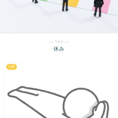
― TAG ―
休み
仕事