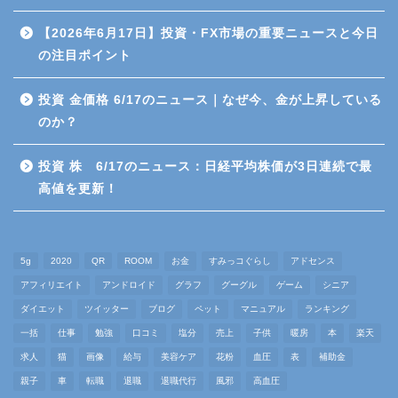
取引
【2026年6月17日】投資・FX市場の重要ニュースと今日
の注目ポイント
暗号資産（仮想通貨）
投資 金価格 6/17のニュース｜なぜ今、金が上昇している
金（ゴールド）
のか？
高配当株投資
投資 株 6/17のニュース：日経平均株価が3日連続で最
高値を更新！
雑談
仕事
5g
2020
QR
ROOM
お金
すみっコぐらし
アドセンス
アフィリエイト
アンドロイド
グラフ
グーグル
ゲーム
シニア
マインド
ダイエット
ツイッター
ブログ
ペット
マニュアル
ランキング
一括
仕事
勉強
口コミ
塩分
売上
子供
暖房
本
楽天
求人
猫
画像
給与
美容ケア
花粉
血圧
表
補助金
退職代行
親子
車
転職
退職
退職代行
風邪
高血圧