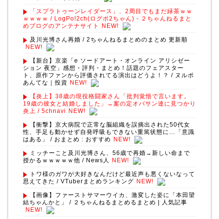
「スプラトゥーンレイダース」、2周目でもまだ緑茶ｗｗ
ｗｗｗｗ / LogPo!2ch(ログポ2ちゃん) - ２ちゃんねるまと
めブログのアンテナサイト
NEW!
及川光博さん再婚 / 2ちゃんねるまとめのまとめ 更新順
NEW!
【新台】京楽「e ソードアート・オンライン アリシゼー
ション 夜空」感想・評判・まとめ！話題のフェアスター
ト、原作ファンから評価されてる演出はどうよ！？ / ヌルポ
あんてな｜投資
NEW!
【炎上】38歳の現役格闘家さん「批判覚悟で言います。
19歳の彼女と結婚しました」→案の定オバサン達に見つかり
炎上 / 5chnavi
NEW!
【衝撃】京大病院で正常な脳組織を誤摘出された50代女
性、手足も動かせず自発呼吸もできない重篤状態に…「意識
はある」 / おまとめ : おすすめ
NEW!
ミッチーこと及川光博さん、56歳で再婚→新しい命まで
授かるｗｗｗｗｗ他 / News人
NEW!
トワ様のガワが大好きなんだけど最近声も悪くないなって
思えてきた / VTuberまとめランキング
NEW!
【画像】ファーストサマーウイカ、激変した姿に「本田望
結ちゃんかと」 / ２ちゃんねるまとめるまとめ | 人気記事
NEW!