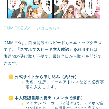
FX
個別株のデイトレード
DMM FX公式ページはこちら≫
CFD（差金決済取引）
商品先物取引
DMM FXは、口座開設のスピードも日本トップクラス
です。
「スマホでスピード本人確認」
を利用すれば、
投資信託
郵送物の受け取り不要で、最短当日から取引を開始で
きます。
日経平均先物・オプション
取引
公式サイトから申し込み（約5分）
氏名、住所、メールアドレスなどの必要事
項を入力します。
暗号資産（仮想通貨）
本人確認書類の提出（スマホで撮影）
金（ゴールド）
マイナンバーカードがあれば、スマホで自
分の顔とカードを撮影するだけで完了で